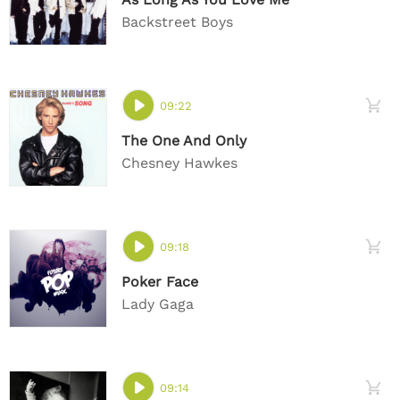
Backstreet Boys
09:22
The One And Only
Chesney Hawkes
09:18
Poker Face
Lady Gaga
09:14