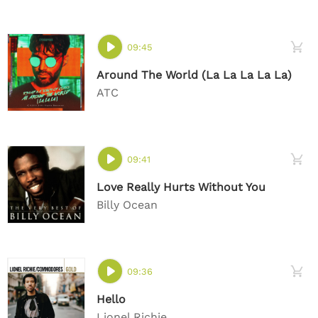
09:45
Around The World (La La La La La)
ATC
09:41
Love Really Hurts Without You
Billy Ocean
09:36
Hello
Lionel Richie