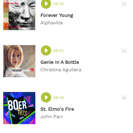
09:04
Forever Young
Alphaville
08:52
Genie In A Bottle
Christina Aguilera
08:49
St. Elmo's Fire
John Parr