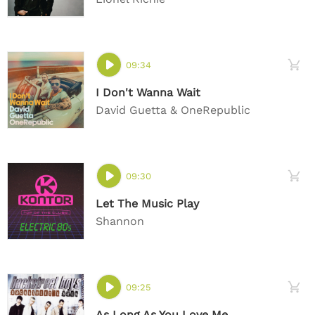
09:34
I Don't Wanna Wait
David Guetta & OneRepublic
09:30
Let The Music Play
Shannon
09:25
As Long As You Love Me