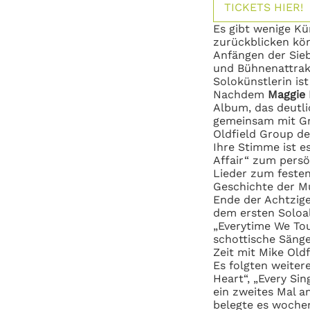
TICKETS HIER!
Es gibt wenige Kün
zurückblicken kö
Anfängen der Sieb
und Bühnenattrakt
Solokünstlerin is
Nachdem
Maggie 
Album, das deutl
gemeinsam mit Gr
Oldfield Group d
Ihre Stimme ist e
Affair“ zum
persö
Lieder zum feste
Geschichte der M
Ende der Achtzig
dem ersten Soloa
„Everytime We
Tou
schottische Sänge
Zeit mit Mike Old
Es folgten weiter
Heart“, „Every Si
ein zweites Mal a
belegte es woche