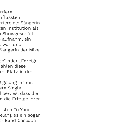
rriere
nflussten
riere als Sängerin
en Institution als
im Showgeschäft.
e aufnahm, ein
t war, und
 Sängerin der Mike
ce“ oder „Foreign
ählen diese
en Platz in der
2 gelang ihr mit
ste Single
d bewies,
dass die
 die Erfolge ihrer
Listen To Your
elang es ein sogar
der Band Cascada