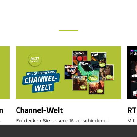
m
Channel-Welt
RT
s
Entdecken Sie unsere 15 verschiedenen
Mit
Webchannels - kostenlos & abofrei!
Str