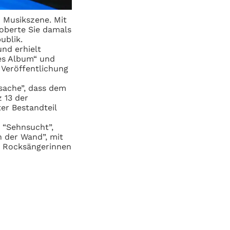
 Musikszene. Mit
oberte Sie damals
ublik.
und erhielt
tes Album“ und
r
Veröffentlichung
sache”, dass dem
 13 der
ter Bestandteil
e “Sehnsucht”,
n der Wand”, mit
n Rocksängerinnen