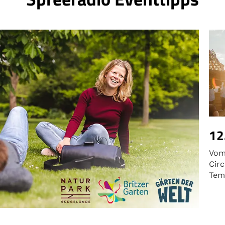
12
Vom 
Circ
Tem