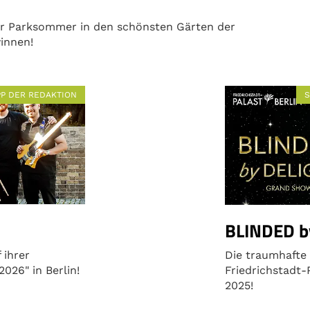
ner Parksommer in den schönsten Gärten der
winnen!
PP DER REDAKTION
S
BLINDED b
 ihrer
Die traumhafte
026" in Berlin!
Friedrichstadt-
2025!