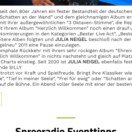
seit den 80er Jahren ein fester Bestandteil der
deutschen
“Schatten an der
Wand” und dem gleichnamigen Album er
mit ihrer außergewöhnlichen “3 Oktaven-Stimme”,
die Rep
mit Ihrem Album “Herzlich Willkommen” noch
einen drauf 
Nominierungen in den
Kategorien „Bester Live Act“, „Bes
itere Alben folgten und
JULIA NEIGEL
beschloß nach de
gelneu” 2011 eine Pause
einzulegen.
iumphale Rückkehr mit ihrem sehr rockigen Album “Ehren
lich
Willkommen” in nichts nachsteht und gleich auf Platz
Charts einstieg.
Seit 2020 ist
JULIA NEIGEL
ebenfalls fes
nde SILLY
strotzt vor Kraft und Spielfreude. Bringt ihre Klassiker wi
e”, “Tief in
meiner Seele”, “Frei für ewig” oder ”Schatten a
auf die Bühne. Ein Abend voller
Seele mit einer der beste
Spreeradio Eventtipps