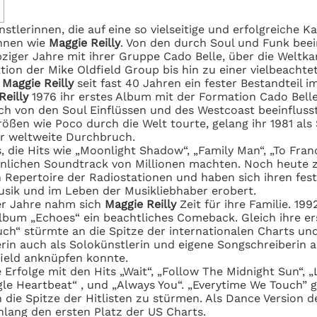
stlerinnen, die auf eine so vielseitige und erfolgreiche Ka
nnen wie
Maggie
Reilly
. Von den durch Soul und Funk beei
ziger Jahre mit ihrer Gruppe Cado Belle, über die
Weltkar
ion der Mike Oldfield Group bis hin zu einer vielbeachtet
t
Maggie Reilly
seit fast 40 Jahren ein fester Bestandteil 
Reilly
1976 ihr erstes Album mit der Formation Cado Bell
ich von
den Soul Einflüssen und des Westcoast beeinfluss
ößen wie Poco durch die Welt tourte,
gelang ihr 1981 als
er weltweite Durchbruch.
s, die Hits wie „Moonlight Shadow“, „Family Man“, „To Fran
nlichen Soundtrack von Millionen machten. Noch heute z
n Repertoire der
Radiostationen und haben sich ihren fest
usik und im Leben der Musikliebhaber
erobert.
er Jahre nahm sich
Maggie Reilly
Zeit für ihre
Familie. 199
lbum „Echoes“ ein
beachtliches Comeback. Gleich ihre er
ch“ stürmte an die Spitze der internationalen Charts un
rin auch als Solokünstlerin und eigene
Songschreiberin an
field
anknüpfen konnte.
e Erfolge mit den Hits „Wait“, „Follow The Midnight
Sun“, „
ngle Heartbeat“ , und „Always
You“. „Everytime We Touch” g
n
die Spitze der Hitlisten zu stürmen. Als Dance Version 
nlang den ersten Platz der
US Charts.