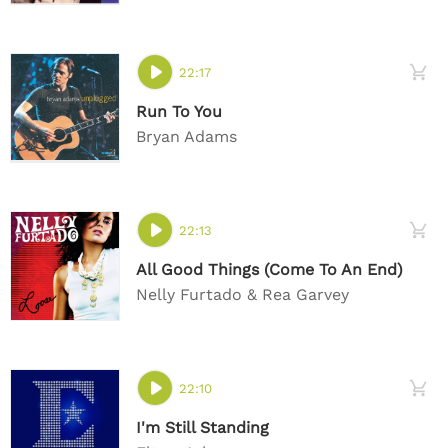
22:17
Run To You
Bryan Adams
22:13
All Good Things (Come To An End)
Nelly Furtado & Rea Garvey
22:10
I'm Still Standing