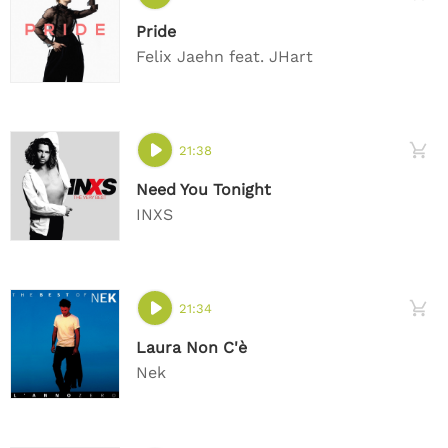
Pride
Felix Jaehn feat. JHart
21:38
Need You Tonight
INXS
21:34
Laura Non C'è
Nek