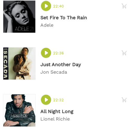
22:40
Set Fire To The Rain
Adele
22:36
Just Another Day
Jon Secada
22:32
All Night Long
Lionel Richie