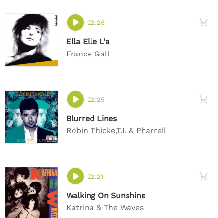
22:28
Ella Elle L'a
France Gall
22:25
Blurred Lines
Robin Thicke,T.I. & Pharrell
22:21
Walking On Sunshine
Katrina & The Waves