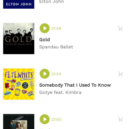
Elton John
21:58
Gold
Spandau Ballet
21:54
Somebody That I Used To Know
Gotye feat. Kimbra
21:50