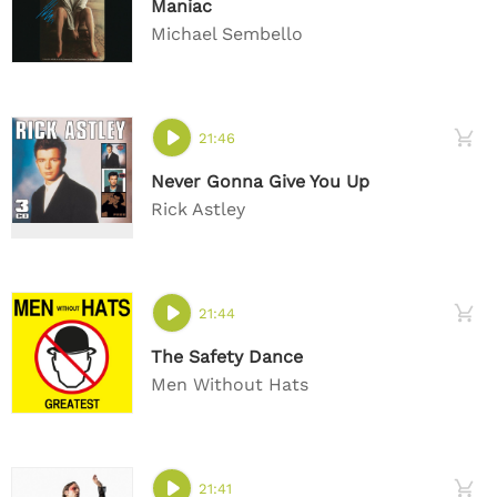
Maniac
Michael Sembello
21:46
Never Gonna Give You Up
Rick Astley
21:44
The Safety Dance
Men Without Hats
21:41